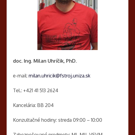
doc. Ing. Milan Uhríčik, PhD.
e-mail:
milan.uhricik@fstroj.uniza.sk
Tel.: +421 41 513 2624
Kancelária: BB 204
Konzultačné hodiny: streda 09:00 – 10:00
Zabezpečované predmety: MI, MII, VSVM,