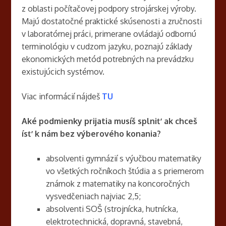
z oblasti počítačovej podpory strojárskej výroby.
Majú dostatočné praktické skúsenosti a zručnosti
v laboratórnej práci, primerane ovládajú odbornú
terminológiu v cudzom jazyku, poznajú základy
ekonomických metód potrebných na prevádzku
existujúcich systémov.
Viac informácií nájdeš
TU
Aké podmienky prijatia musíš splniť ak chceš
ísť k nám
bez výberového konania?
absolventi gymnázií s výučbou matematiky
vo všetkých ročníkoch štúdia a s priemerom
známok z matematiky na koncoročných
vysvedčeniach najviac 2,5;
absolventi SOŠ (strojnícka, hutnícka,
elektrotechnická, dopravná, stavebná,