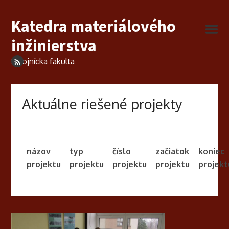
Katedra materiálového
inžinierstva
Strojnícka fakulta
Aktuálne riešené projekty
názov
typ
číslo
začiatok
koniec
projektu
projektu
projektu
projektu
projekt