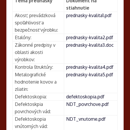
Téma prednášky
Dokument na
stiahnutie
Akosť, prevádzková
prednasky-kvalita1.pdf
spoľahlivosť a
bezpečnosť výrobku:
Etalóny:
prednasky-kvalita2.pdf
Zákonné predpisy v
prednasky-kvalita3.doc
oblasti akosti
výrobkov:
Kontrola štruktúry:
prednasky-kvalita4.pdf
Metalografické
prednasky-kvalita5.pdf
hodnotenie kovov a
zliatin:
Defektoskopia:
defektoskopia.pdf
Defektoskpia
NDT_povrchove.pdf
povrchových vád:
Defektoskopia
NDT_vnutorne.pdf
vnútorných vád: