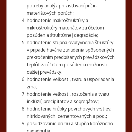
potreby analýz pri zisťovaní príčin
materiálových porúch;
hodnotenie makroštruktúry a
mikroštruktúry materiálov za účelom
posúdenia štruktúrnej degradácie;
hodnotenie stupňa ovplyvnenia štruktúry
v prípade havárie zariadenia spôsobených
prekročením predpísaných prevádzkových
teplôt za účelom posúdenia možnosti
ďalšej prevádzky;
hodnotenie veľkosti, tvaru a usporiadania
zrna;
hodnotenie veľkosti, rozloženia a tvaru
inklúzií, precipitátov a segregátov;
hodnotenie hrúbky povrchových vrstiev,
nitridovaných, cementovaných a pod.;
posudzovanie druhu a stupňa korózneho
napadnutia.