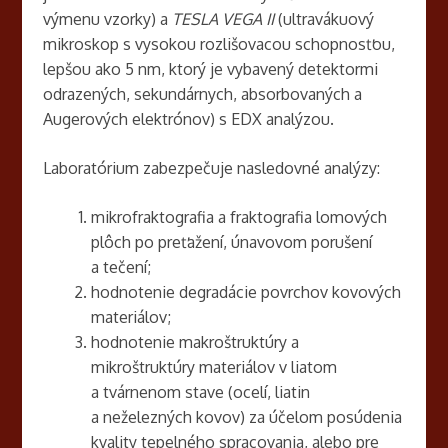
výmenu vzorky) a
TESLA VEGA II
(ultravákuový
mikroskop s vysokou rozlišovacou schopnosťou,
lepšou ako 5 nm, ktorý je vybavený detektormi
odrazených, sekundárnych, absorbovaných a
Augerových elektrónov) s EDX analýzou.
Laboratórium zabezpečuje nasledovné analýzy:
mikrofraktografia a fraktografia lomových
plôch po preťažení, únavovom porušení
a tečení;
hodnotenie degradácie povrchov kovových
materiálov;
hodnotenie makroštruktúry a
mikroštruktúry materiálov v liatom
a tvárnenom stave (ocelí, liatin
a neželezných kovov) za účelom posúdenia
kvality tepelného spracovania, alebo pre