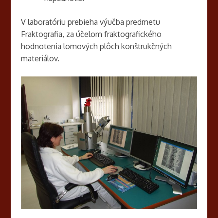
V laboratóriu prebieha výučba predmetu
Fraktografia, za účelom fraktografického
hodnotenia lomových plôch konštrukčných
materiálov.