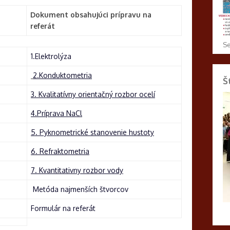
Dokument obsahujúci prípravu na
referát
1.Elektrolýza
2.Konduktometria
Š
3. Kvalitatívny orientačný rozbor ocelí
4.Príprava NaCl
5. Pyknometrické stanovenie hustoty
6. Refraktometria
7. Kvantitativny rozbor vody
Metóda najmenších štvorcov
Formulár na referát