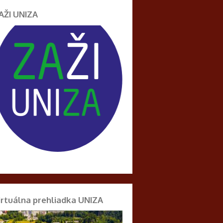
AŽI UNIZA
irtuálna prehliadka UNIZA