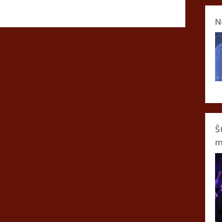
N
Š
m