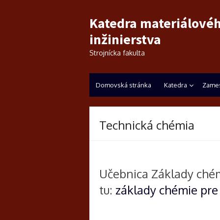
Katedra materiálové
inžinierstva
Strojnícka fakulta
Domovská stránka
Katedra
Zames
Technická chémia
Učebnica Základy chém
tu:
základy chémie pre 