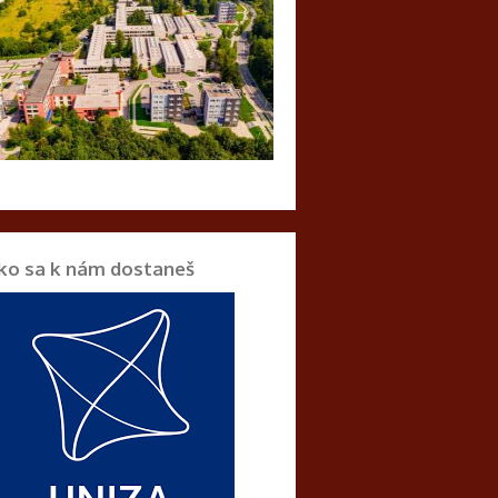
ko sa k nám dostaneš