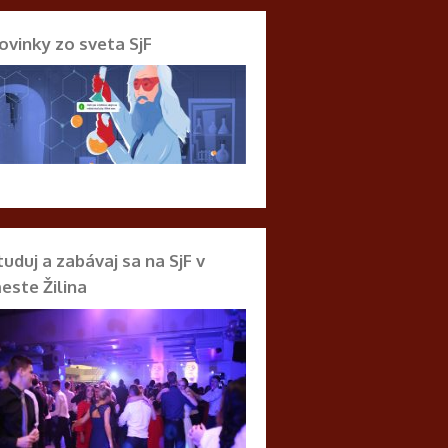
ovinky zo sveta SjF
tuduj a zabávaj sa na SjF v
este Žilina