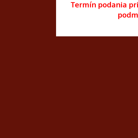
Termín podania pri
podm