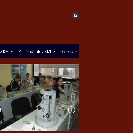
e KMI
Pre študentov KMI
Galéria