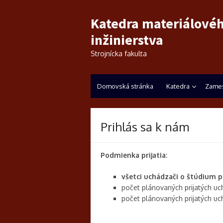
Katedra materiálové
inžinierstva
Strojnícka fakulta
Domovská stránka
Katedra
Zames
Prihlás sa k nám
Podmienka prijatia:
všetci uchádzači o štúdium 
počet plánovaných prijatých uc
počet plánovaných prijatých uch