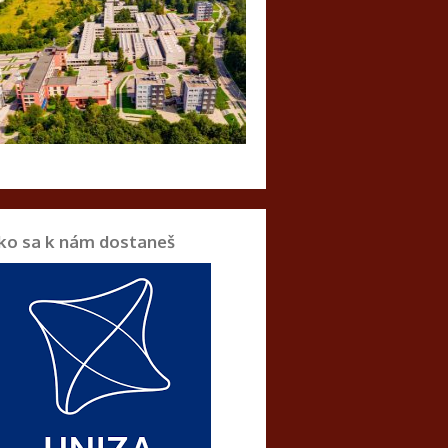
ko sa k nám dostaneš