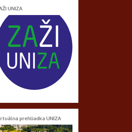
AŽI UNIZA
irtuálna prehliadka UNIZA