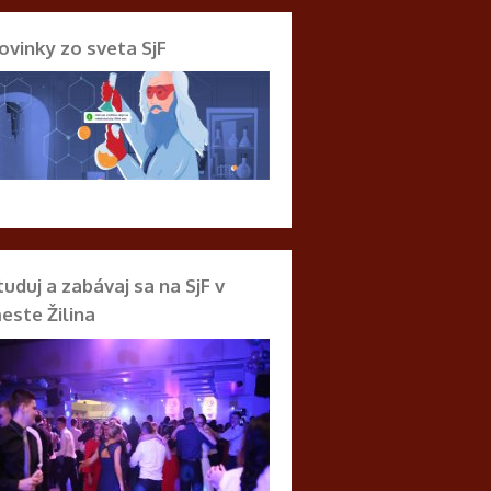
ovinky zo sveta SjF
tuduj a zabávaj sa na SjF v
este Žilina