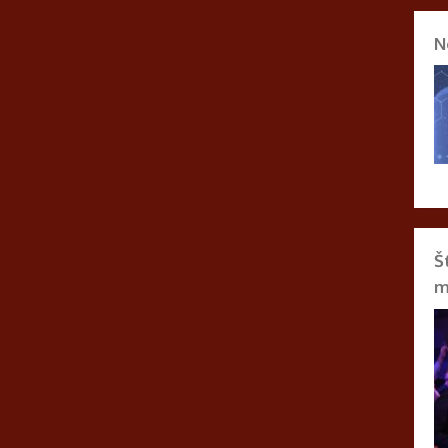
N
Š
m