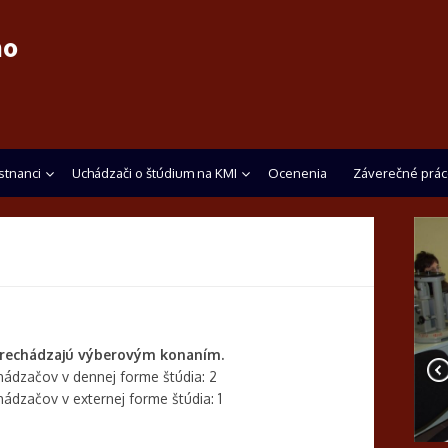
ho
tnanci
Uchádzači o štúdium na KMI
Ocenenia
Záverečné prác
prechádzajú výberovým konaním.
hádzačov v dennej forme štúdia: 2
ádzačov v externej forme štúdia: 1