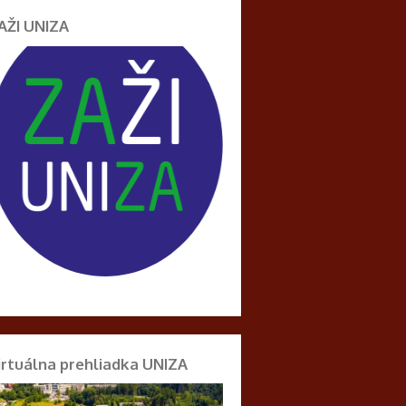
AŽI UNIZA
irtuálna prehliadka UNIZA