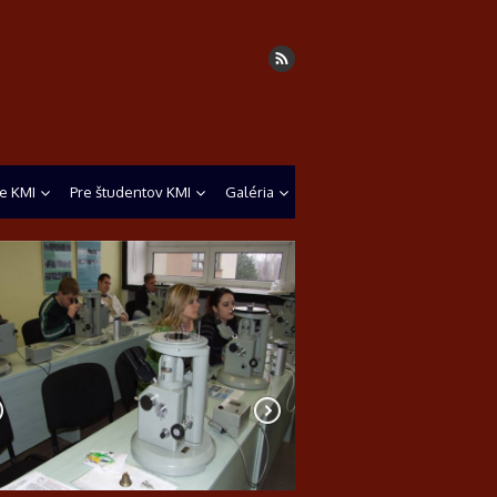
e KMI
Pre študentov KMI
Galéria