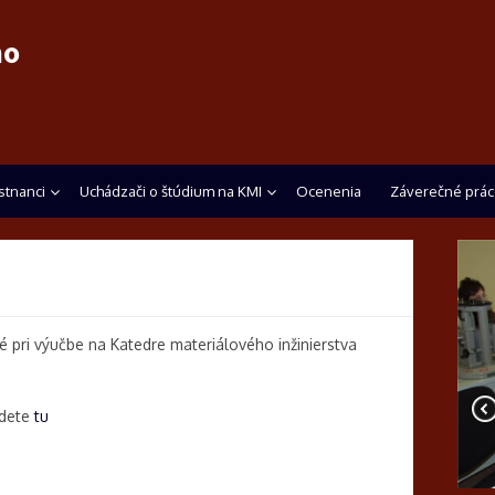
ho
tnanci
Uchádzači o štúdium na KMI
Ocenenia
Záverečné prác
é pri výučbe na Katedre materiálového inžinierstva
jdete
tu