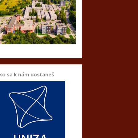
ko sa k nám dostaneš