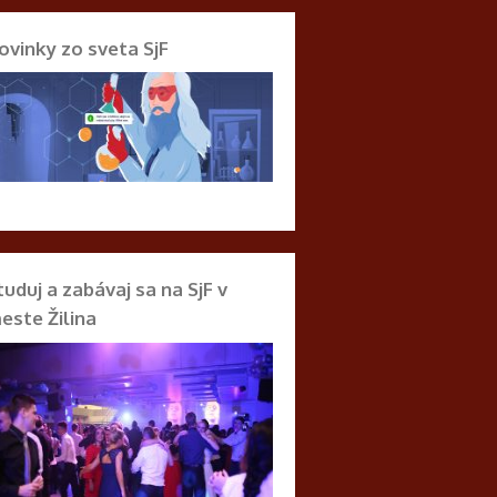
ovinky zo sveta SjF
tuduj a zabávaj sa na SjF v
este Žilina