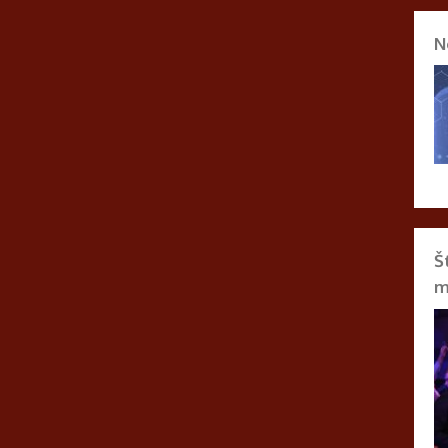
N
Š
m