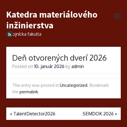
Katedra materiálového
inžinierstva
Strojnícka fakulta
Deň otvorených dverí 2026
Posted on
10. január 2026
by
admin
This entry was posted in
Uncategorized
. Bookmark
the
permalink
.
«
TalentDetector2026
SEMDOK 2026
»