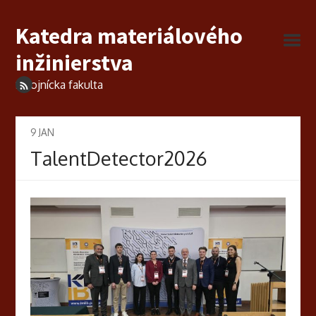
Katedra materiálového
inžinierstva
Strojnícka fakulta
9
JAN
TalentDetector2026